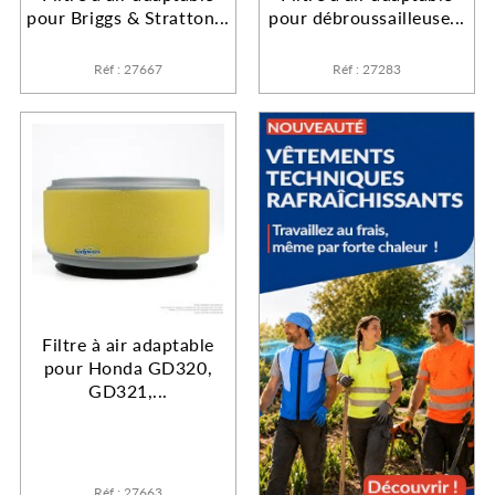
pour Briggs & Stratton...
pour débroussailleuse...
Réf : 27667
Réf : 27283
Filtre à air adaptable
pour Honda GD320,
GD321,...
Réf : 27663