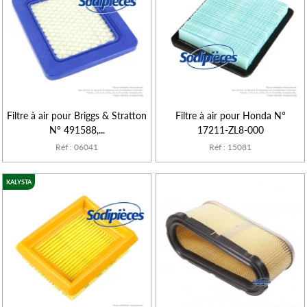
Filtre à air pour Briggs & Stratton
Filtre à air pour Honda N°
N° 491588,...
17211-ZL8-000
Réf : 06041
Réf : 15081
KALYSTA