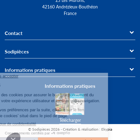
Z.I Les Murons,
42160 Andrézieux-Bouthéon
France
Contact
Sodipièces
Informations pratiques
Informations pratiques
Télécharger
© Sodipièces 2026 - Création & réalisation : Ekypia