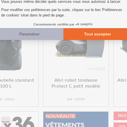
oubelle standard
Abri robot tondeuse
Abri
100 L
Protect C petit modèle
éf : 00023
Réf : 50209
PACK
-15%