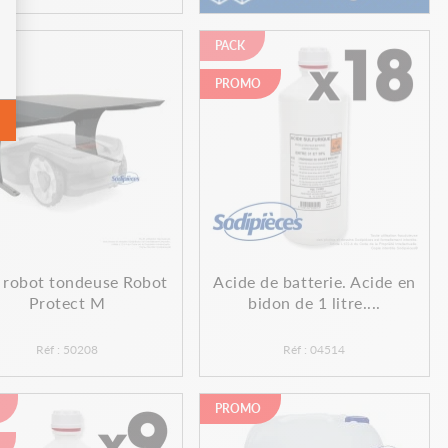
PACK
PROMO
 robot tondeuse Robot
Acide de batterie. Acide en
Protect M
bidon de 1 litre....
Réf : 50208
Réf : 04514
PROMO