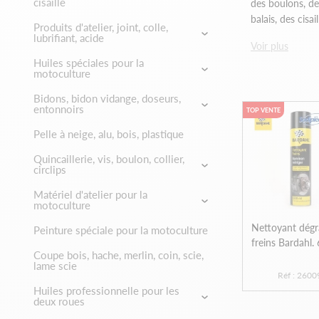
cisaille
des boulons, de
balais, des cisa
Produits d'atelier, joint, colle,
lubrifiant, acide
Voir plus
Huiles spéciales pour la
motoculture
Bidons, bidon vidange, doseurs,
entonnoirs
TOP VENTE
Pelle à neige, alu, bois, plastique
Quincaillerie, vis, boulon, collier,
circlips
Matériel d'atelier pour la
motoculture
Nettoyant dégr
Peinture spéciale pour la motoculture
freins Bardahl.
Coupe bois, hache, merlin, coin, scie,
lame scie
Réf : 2600
Huiles professionnelle pour les
deux roues