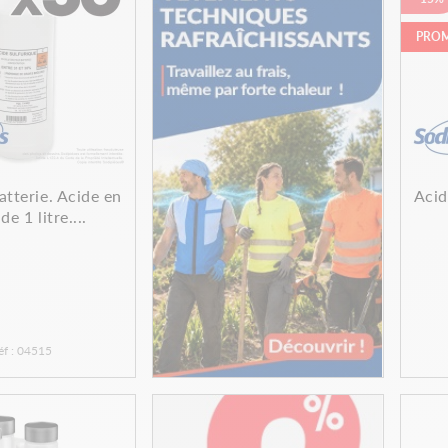
PRO
atterie. Acide en
Acid
de 1 litre....
éf : 04515