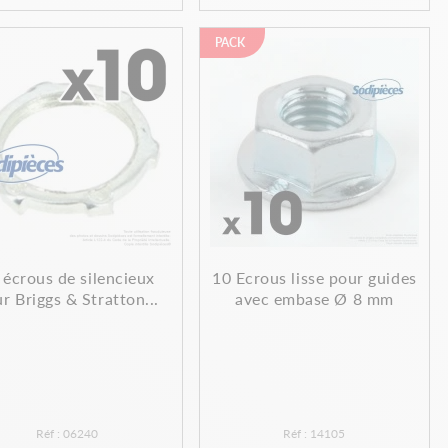
PACK
 écrous de silencieux
10 Ecrous lisse pour guides
r Briggs & Stratton...
avec embase Ø 8 mm
Réf : 06240
Réf : 14105