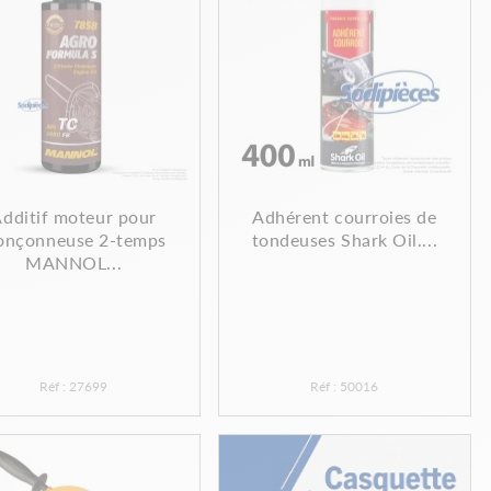
dditif moteur pour
Adhérent courroies de
onçonneuse 2-temps
tondeuses Shark Oil....
MANNOL...
Réf : 27699
Réf : 50016