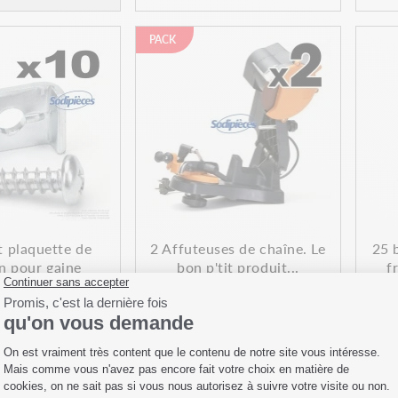
PACK
t plaquette de
2 Affuteuses de chaîne. Le
25 
on pour gaine
bon p'tit produit...
f
éf : 07255
Réf : 43059