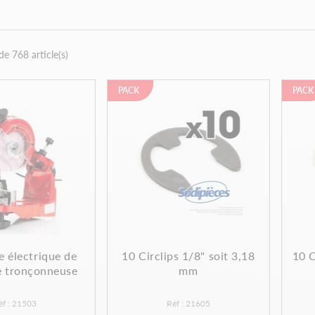
de 768 article(s)
PACK
PACK
e électrique de
10 Circlips 1/8" soit 3,18
10 C
e tronçonneuse
mm
éf : 21503
Réf : 21605