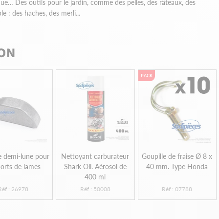
ique… Des outils pour le jardin, comme des pelles, des râteaux, des
e : des haches, des merli...
ION
PACK
e demi-lune pour
Nettoyant carburateur
Goupille de fraise Ø 8 x
orts de lames
Shark Oil. Aérosol de
40 mm. Type Honda
400 ml
Réf : 26978
Réf : 50008
Réf : 07788