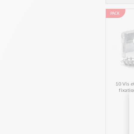
PACK
10 Vis e
fixati
R