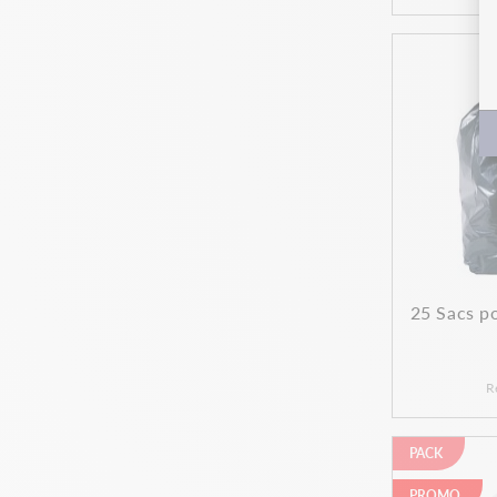
25 Sacs p
R
PACK
PROMO