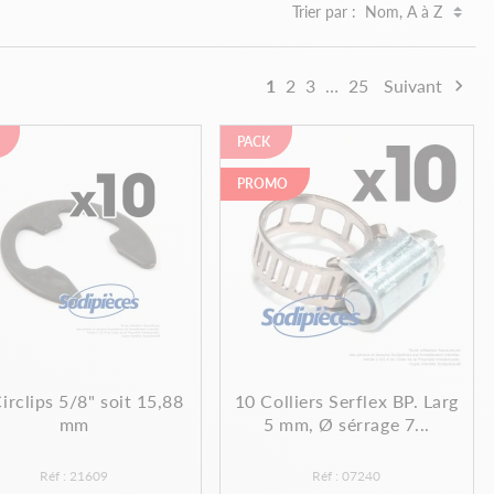
Trier par :
1
2
3
…
25
Suivant

PACK
PROMO
irclips 5/8" soit 15,88
10 Colliers Serflex BP. Larg
mm
5 mm, Ø sérrage 7...
Réf : 21609
Réf : 07240