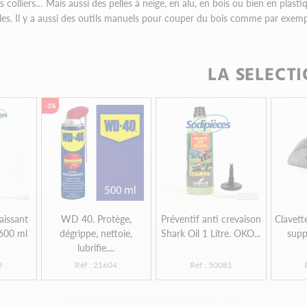
s colliers… Mais aussi des pelles à neige, en alu, en bois ou bien en plast
illes. Il y a aussi des outils manuels pour couper du bois comme par exempl
LA SELECT
-3%
aissant
WD 40. Protège,
Préventif anti crevaison
Clavett
 600 ml
dégrippe, nettoie,
Shark Oil 1 Litre. OKO...
supp
lubrifie....
9
Réf : 21604
Réf : 50081