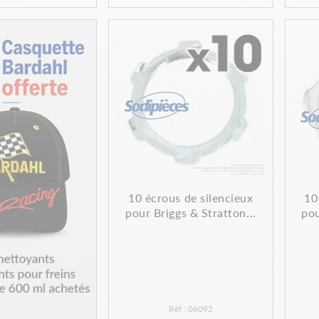
10 écrous de silencieux
10
pour Briggs & Stratton...
pou
Réf : 06092