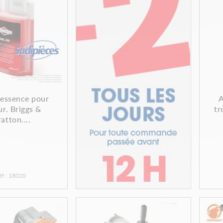
 essence pour
A
r. Briggs &
tr
ratton....
éf : 18020