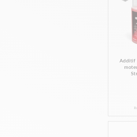
Additif
moteu
St
R