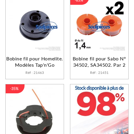
-65%
Bobine fil pour Homelite.
Bobine fil pour Sabo N°
Modèles Tap'n'Go
34502, SA34502. Par 2
Réf : 21463
Réf : 21451
-35%