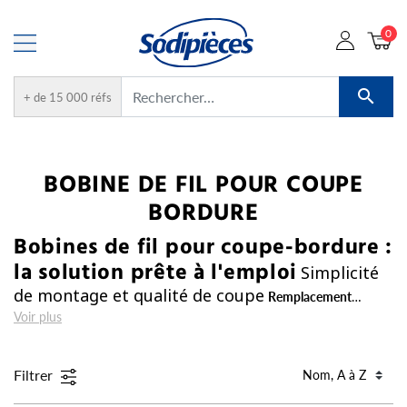
0

+ de 15 000 réfs
BOBINE DE FIL POUR COUPE
BORDURE
Bobines de fil pour coupe-bordure :
Simplicité
la solution prête à l'emploi
de montage et qualité de coupe
Remplacement
express :
Voir plus
Un système de cartouche étudié pour s'insérer en
quelques secondes dans votre machine, idéal pour ne pas perdre de
temps lors ...
Filtrer