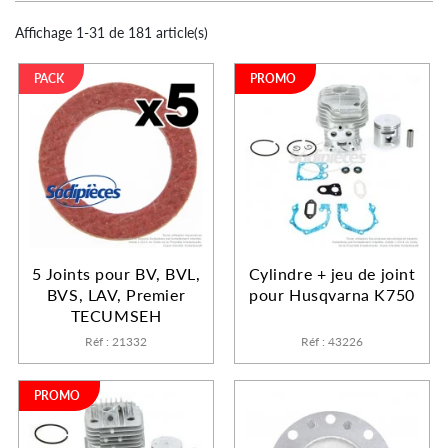
Affichage 1-31 de 181 article(s)
PACK
PROMO
5 Joints pour BV, BVL,
Cylindre + jeu de joint
BVS, LAV, Premier
pour Husqvarna K750
TECUMSEH
Réf : 21332
Réf : 43226
PROMO