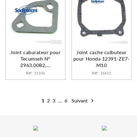
Joint caburateur pour
Joint cache culbuteur
Tecumseh N°
pour Honda 12391-ZE7-
2963.0082,...
M10
Réf : 21334
Réf : 16612
1
2
3
…
6
Suivant
