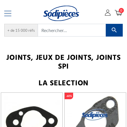
0

+ de 15 000 réfs
JOINTS, JEUX DE JOINTS, JOINTS
SPI
LA SELECTION
-60%