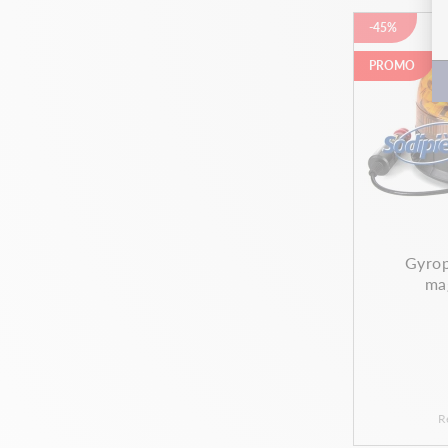
-45%
PROMO
Gyrop
ma
R