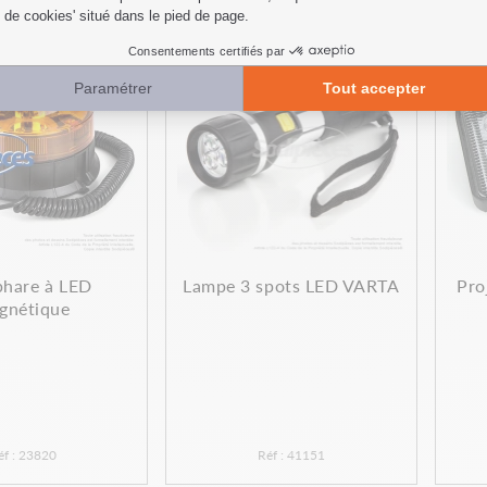
PROMO
hare à LED
Lampe 3 spots LED VARTA
Pro
gnétique
éf : 23820
Réf : 41151