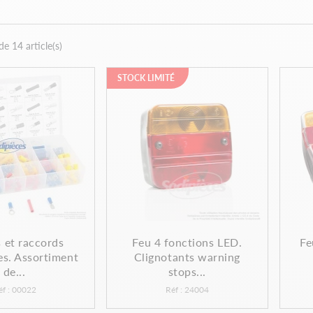
e 14 article(s)
STOCK LIMITÉ
 et raccords
Feu 4 fonctions LED.
Fe
es. Assortiment
Clignotants warning
de...
stops...
éf : 00022
Réf : 24004