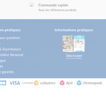
Commande rapide
Avec les références produits
ns pratiques
Informations pratiques
 aux questions
t
 & Fournisseurs
vendeur Kerwood
Télécharger
ogue
es
 garantie
Livraison