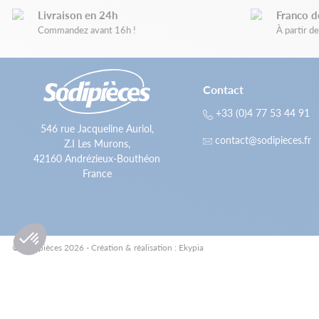
Livraison en 24h
Franco d
Commandez avant 16h !
À partir 
Contact
+33 (0)4 77 53 44 91
546 rue Jacqueline Auriol,
contact@sodipieces.fr
Z.I Les Murons,
42160 Andrézieux-Bouthéon
France
© Sodipièces 2026 - Création & réalisation : Ekypia