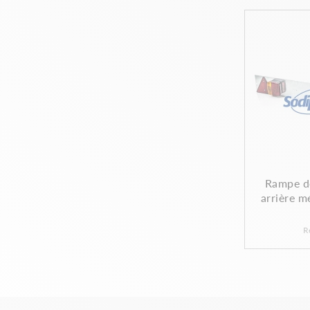
Rampe de
arrière mé
R