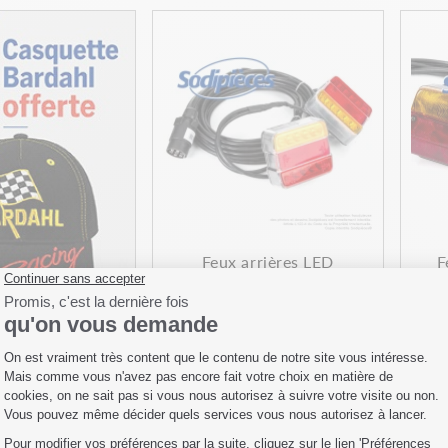
Feux arrières LED
F
magnétique pour
attelage,...
Réf : 23817