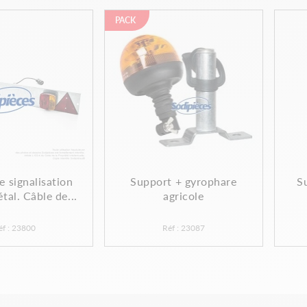
PACK
 signalisation
Support + gyrophare
S
tal. Câble de...
agricole
éf : 23800
Réf : 23087