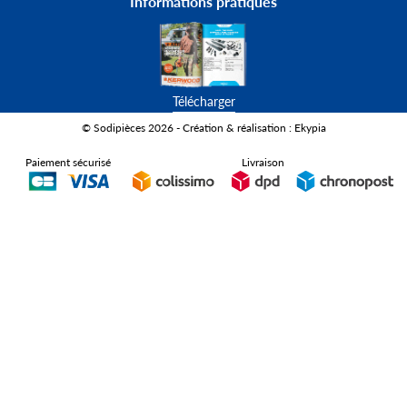
546 rue Jacqueline Auriol,
Z.I Les Murons,
42160 Andrézieux-Bouthéon
France
Contact
Sodipièces
Informations pratiques
Informations pratiques
Télécharger
© Sodipièces 2026 - Création & réalisation : Ekypia