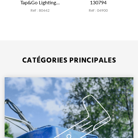
Sélection
Promotions
Nouveautés
du mois
PROMO
KALYSTA
-
K
Tête 2 fils
Palier lame Husqvarna
débroussailleuse
532130794, AYP
Tap&Go Lighting...
130794
Réf : 80442
Réf : 04900