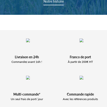
LES PROS DE LA
MOTOCULTURE
Nous vendons exclusivement aux professionnels du
jardin et de la motoculture
Vous trouverez des produits destinés à la réparation de
tondeuses, tondeuses tractées, tronçonneuses, taille-
haies, débroussailleuses, motoculteurs, scarificateurs,
motobineuses, coupe-bordures … Nous proposons
aussi des produits pour la protection de la personne, le
jardinage, l’équipement et les produits d’atelier.
Notre histoire