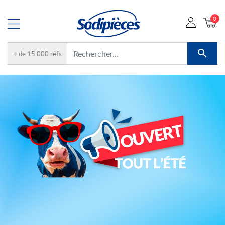
0

+ de 15 000 réfs