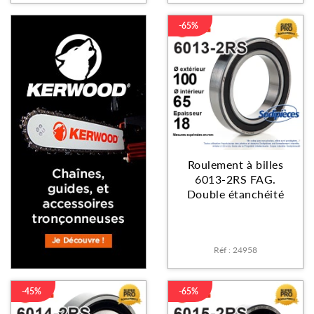
-65%
Roulement à billes
6013-2RS FAG.
Double étanchéité
Réf : 24958
-45%
-65%