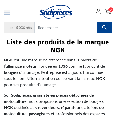
0

+ de 15 000 réfs
Liste des produits de la marque
NGK
NGK
est une marque de référence dans l’univers de
l’
allumage moteur
. Fondée en
1936
comme fabricant de
bougies d’allumage
, l’entreprise est aujourd’hui connue
sous le nom
Niterra
, tout en conservant la marque
NGK
pour ses produits d’allumage.
Sur
Sodipièces
,
grossiste en pièces détachées de
motoculture
, nous proposons une sélection de
bougies
NGK
destinée aux
revendeurs
,
réparateurs
,
ateliers de
motoculture
,
paysagistes
et professionnels des
espaces