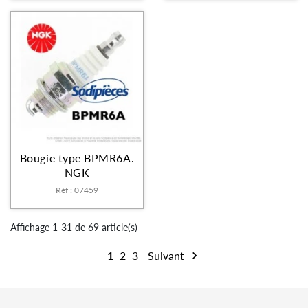
Bougie type BPMR6A.
NGK
Réf : 07459
Affichage 1-31 de 69 article(s)
1
2
3
Suivant
