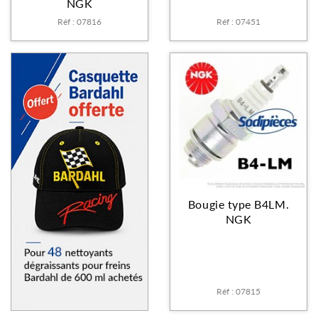
NGK
Réf : 07816
Réf : 07451
Bougie type B4LM.
NGK
Réf : 07815