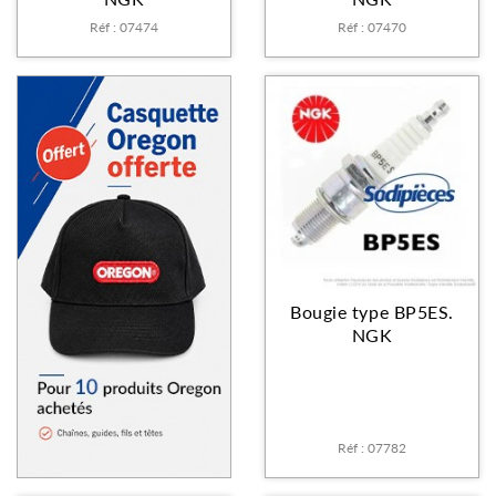
Réf : 07474
Réf : 07470
Bougie type BP5ES.
NGK
Réf : 07782