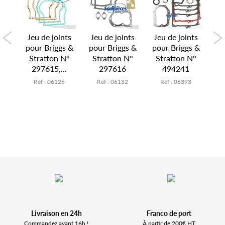
nts
Jeu de joints
Jeu de joints
Jeu de joints
Je
&
pour Briggs &
pour Briggs &
pour Briggs &
N°
Stratton N°
Stratton N°
Stratton N°
S
.
297615,...
297616
494241
3
5
Réf : 06126
Réf : 06132
Réf : 06393
Livraison en 24h
Franco de port
Commandez avant 16h !
À partir de 200€ HT