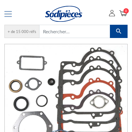
0

+ de 15 000 réfs