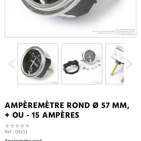
AMPÈREMÈTRE ROND Ø 57 MM,
+ OU - 15 AMPÈRES
Réf :
04611
Ampèremètre rond