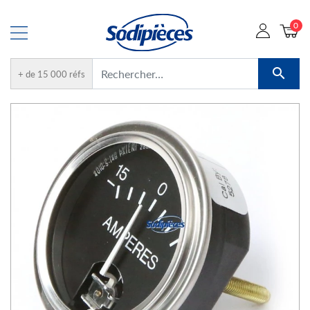
0

+ de 15 000 réfs