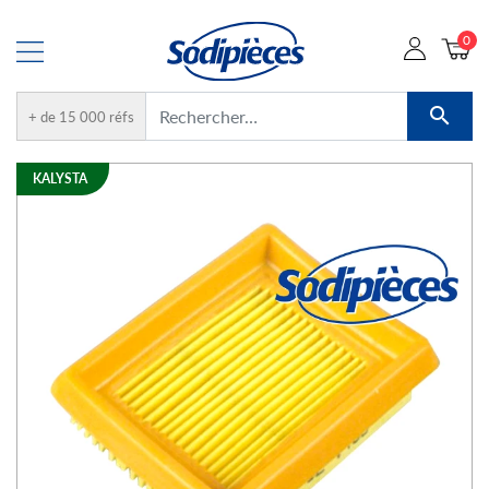
0

+ de 15 000 réfs
KALYSTA