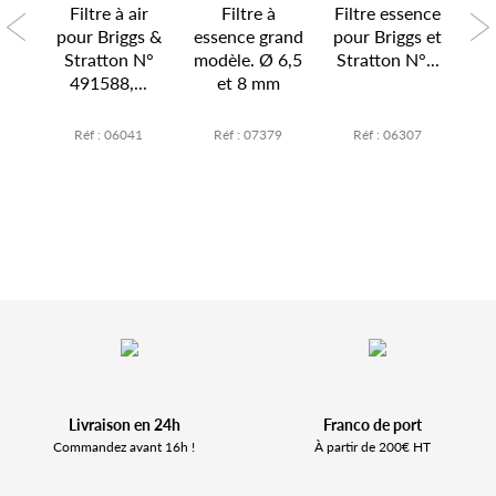
Filtre à air
Filtre à
Filtre essence
our
pour Briggs &
essence grand
pour Briggs et
es
N°
Stratton N°
modèle. Ø 6,5
Stratton N°...
W
.
491588,...
et 8 mm
2
Réf : 06041
Réf : 07379
Réf : 06307
Livraison en 24h
Franco de port
Commandez avant 16h !
À partir de 200€ HT