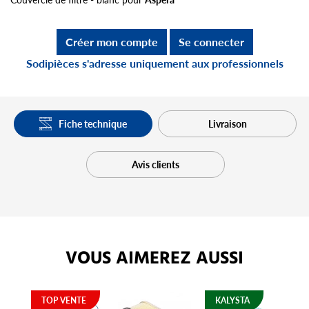
Créer mon compte
Se connecter
Sodipièces s'adresse uniquement aux professionnels
Fiche technique
Livraison
Avis clients
VOUS AIMEREZ AUSSI
TOP VENTE
KALYSTA
K