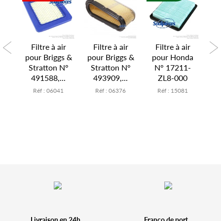
ir
Filtre à air
Filtre à air
Filtre à air
F
 N°
pour Briggs &
pour Briggs &
pour Honda
po
10
Stratton N°
Stratton N°
N° 17211-
4
491588,...
493909,...
ZL8-000
0
Réf : 06041
Réf : 06376
Réf : 15081
Livraison en 24h
Franco de port