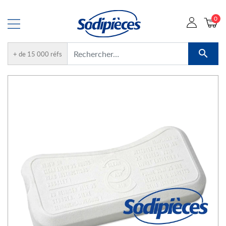
0

+ de 15 000 réfs