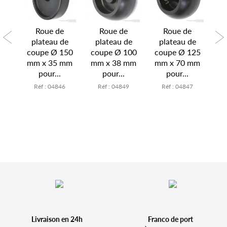
Roue de
Roue de
Roue de
de
plateau de
plateau de
plateau de
p
xt
coupe Ø 150
coupe Ø 100
coupe Ø 125
c
r...
mm x 35 mm
mm x 38 mm
mm x 70 mm
125
pour...
pour...
pour...
2
Réf : 04846
Réf : 04849
Réf : 04847
Livraison en 24h
Franco de port