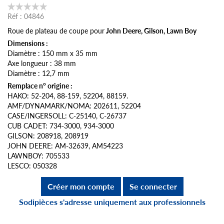
Réf :
04846
Roue de plateau de coupe pour
John Deere, Gilson, Lawn Boy
Dimensions :
Diamètre : 150 mm x 35 mm
Axe longueur : 38 mm
Diamètre : 12,7 mm
Remplace n° origine :
HAKO: 52-204, 88-159, 52204, 88159.
AMF/DYNAMARK/NOMA: 202611, 52204
CASE/INGERSOLL: C-25140, C-26737
CUB CADET: 734-3000, 934-3000
GILSON: 208918, 208919
JOHN DEERE: AM-32639, AM54223
LAWNBOY: 705533
LESCO: 050328
Créer mon compte
Se connecter
Sodipièces s'adresse uniquement aux professionnels