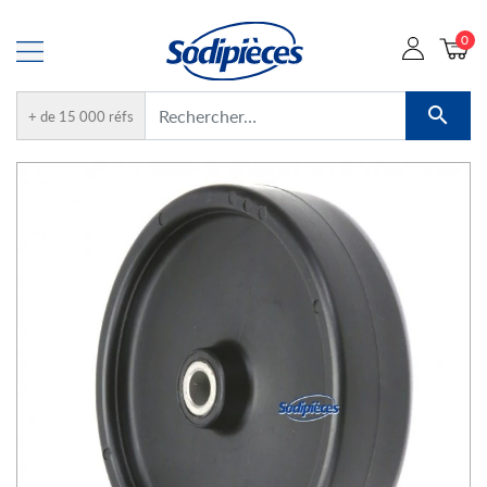
0

+ de 15 000 réfs