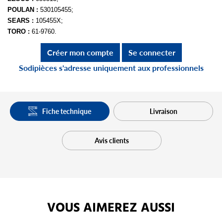
POULAN :
530105455;
SEARS :
105455X;
TORO :
61-9760.
Créer mon compte
Se connecter
Sodipièces s'adresse uniquement aux professionnels
Fiche technique
Livraison
Avis clients
VOUS AIMEREZ AUSSI