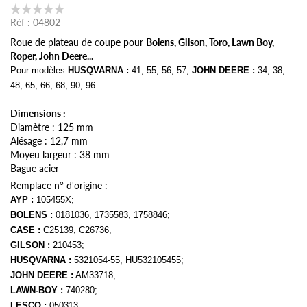
Réf :
04802
Roue de plateau de coupe pour
Bolens, Gilson, Toro, Lawn Boy,
Roper, John Deere...
Pour modèles
HUSQVARNA
:
41, 55, 56, 57;
JOHN DEERE :
34, 38,
48, 65, 66, 68, 90, 96.
Dimensions :
Diamètre : 125 mm
Alésage : 12,7 mm
Moyeu largeur : 38 mm
Bague acier
Remplace n° d'origine :
AYP :
105455X;
BOLENS :
0181036, 1735583, 1758846;
CASE :
C25139, C26736,
GILSON :
210453;
HUSQVARNA :
5321054-55, HU532105455;
JOHN DEERE :
AM33718,
LAWN-BOY :
740280;
LESCO :
050313;