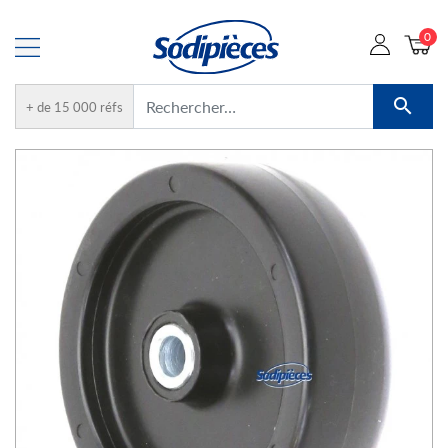
0

+ de 15 000 réfs