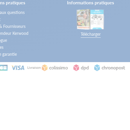
ns pratiques
Informations pratiques
 aux questions
t
 & Fournisseurs
vendeur Kerwood
Télécharger
ogue
es
 garantie
Livraison