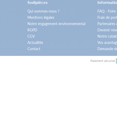
Sodipièces
Informatio
Qui sommes-nous ?
FAQ - Foire
Mentions légales
Frais de por
Notre engagement environnemental
Partenaires
RGPD
Devenir re
CGV
Notre catal
Actualités
Vos avantag
Contact
Demande de
Paiement sécurisé