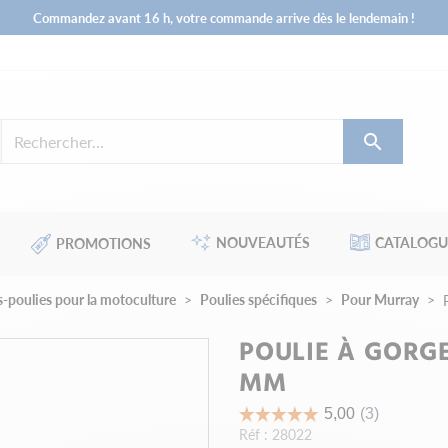
Commandez avant 16 h, votre commande arrive dès le lendemain !

NOUVEAUTÉS
CATALOGU
PROMOTIONS
es-poulies pour la motoculture
Poulies spécifiques
Pour Murray
POULIE À GORGE
MM
Réf :
28022