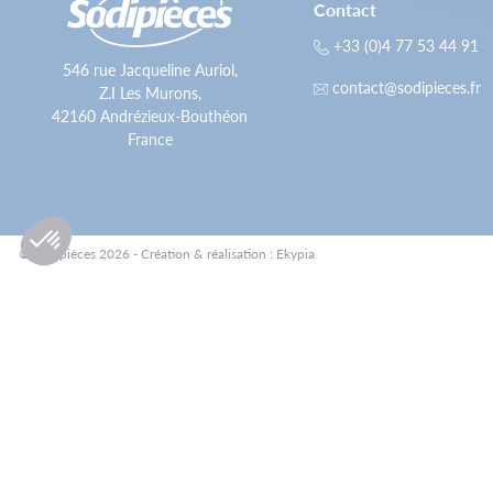
Contact
+33 (0)4 77 53 44 91
546 rue Jacqueline Auriol,
contact@sodipieces.fr
Z.I Les Murons,
42160 Andrézieux-Bouthéon
France
© Sodipièces 2026 - Création & réalisation : Ekypia