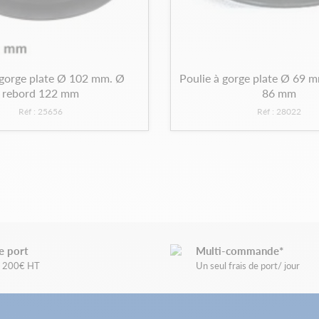
 gorge plate Ø 102 mm. Ø
Poulie à gorge plate Ø 69 
rebord 122 mm
86 mm
Réf : 25656
Réf : 28022
e port
Multi-commande*
de 200€ HT
Un seul frais de port/ jour