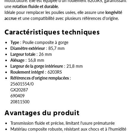
motoculture. Elle est équipée d'un roulement 6203RS, garantissant
une
rotation fluide et durable
.
Idéale pour remplacer les poulies usées, elle assure une
longévité
accrue
et une compatibilité avec plusieurs références d'origine.
Caractéristiques techniques
Type
: Poulie composite à gorge
Diamètre extérieur
: 85,7 mm
Largeur totale
: 26 mm
Alésage
: 16,8 mm
Largeur de la gorge intérieure
: 21,8 mm
Roulement intégré
: 6203RS
Références d'origine remplacées
:
25601554/0
GX20287
690409
20811500
Avantages du produit
Transmission fluide et précise, limitant l'usure prématurée
Matériau composite robuste, résistant aux chocs et à l'humidité