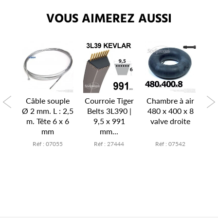
VOUS AIMEREZ AUSSI
P
air
Câble souple
Courroie Tiger
Chambre à air
Ch
x 6
Ø 2 mm. L : 2,5
Belts 3L390 |
480 x 400 x 8
15
te
m. Tête 6 x 6
9,5 x 991
valve droite
v
mm
mm...
7
Réf : 07055
Réf : 27444
Réf : 07542