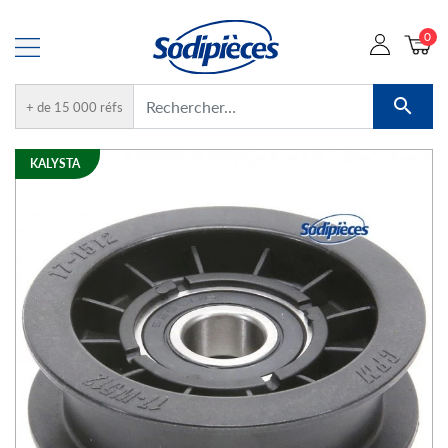
0

+ de 15 000 réfs
KALYSTA