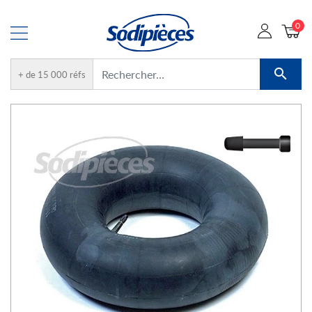
0

+ de 15 000 réfs