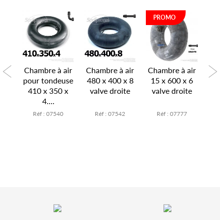
PROMO
nti
Chambre à air
Chambre à air
Chambre à air
Pr
n
pour tondeuse
480 x 400 x 8
15 x 600 x 6
 1
410 x 350 x
valve droite
valve droite
S
...
4....
Li
1
Réf : 07540
Réf : 07542
Réf : 07777