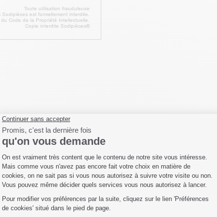
Fiche technique
Livraison
Avis clients
105
50