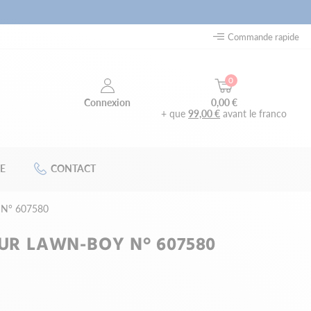
Commande rapide
0
0,00 €
Connexion
+ que
99,00 €
avant le franco
E
CONTACT
y N° 607580
OUR LAWN-BOY N° 607580