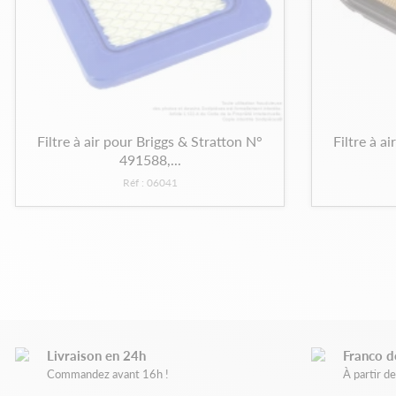
Filtre à air pour Briggs & Stratton N°
Filtre à a
491588,...
Réf : 06041
Livraison en 24h
Franco d
Commandez avant 16h !
À partir 