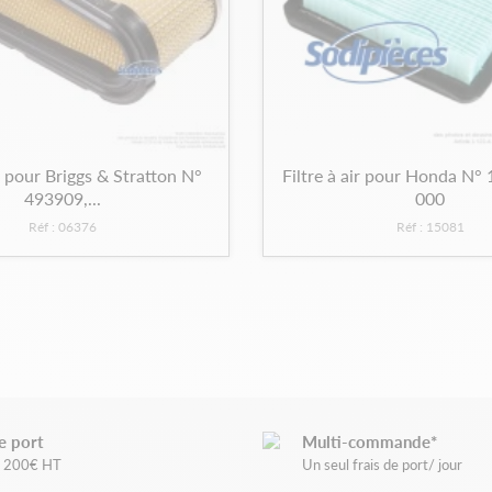
ir pour Briggs & Stratton N°
Filtre à air pour Honda N°
493909,...
000
Réf : 06376
Réf : 15081
e port
Multi-commande*
de 200€ HT
Un seul frais de port/ jour