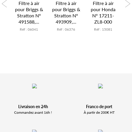
ir
Filtre à air
Filtre à air
Filtre à air
F
 N°
pour Briggs &
pour Briggs &
pour Honda
po
10
Stratton N°
Stratton N°
N° 17211-
4
491588,...
493909,...
ZL8-000
0
Réf : 06041
Réf : 06376
Réf : 15081
Livraison en 24h
Franco de port
Commandez avant 16h !
À partir de 200€ HT