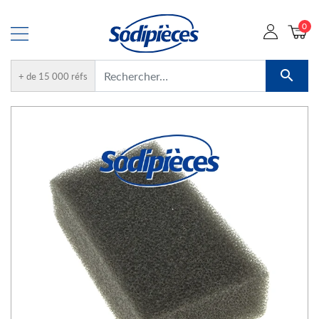
0

+ de 15 000 réfs