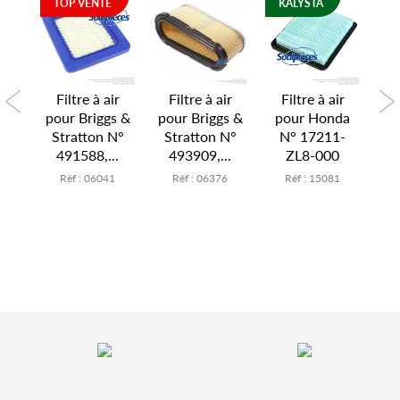
TOP VENTE
KALYSTA
K
ir
Filtre à air
Filtre à air
Filtre à air
F
 N°
pour Briggs &
pour Briggs &
pour Honda
po
10
Stratton N°
Stratton N°
N° 17211-
4
491588,...
493909,...
ZL8-000
0
Réf : 06041
Réf : 06376
Réf : 15081