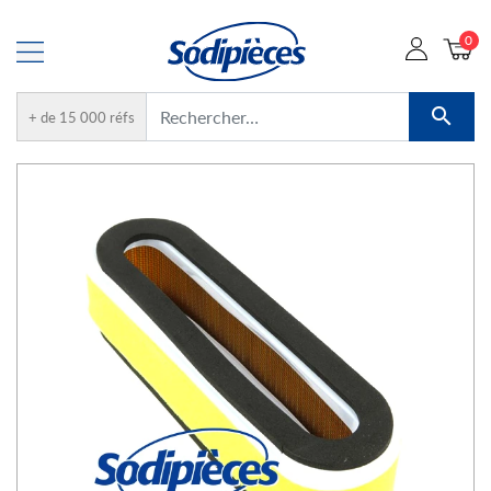
0

+ de 15 000 réfs