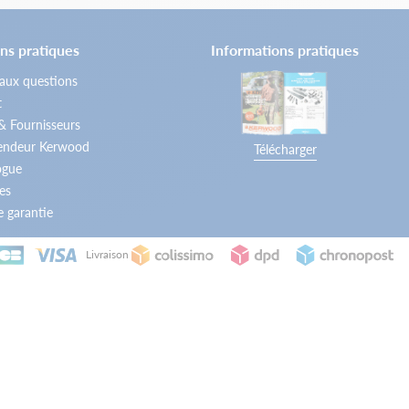
ns pratiques
Informations pratiques
 aux questions
t
 & Fournisseurs
vendeur Kerwood
Télécharger
ogue
es
 garantie
Livraison