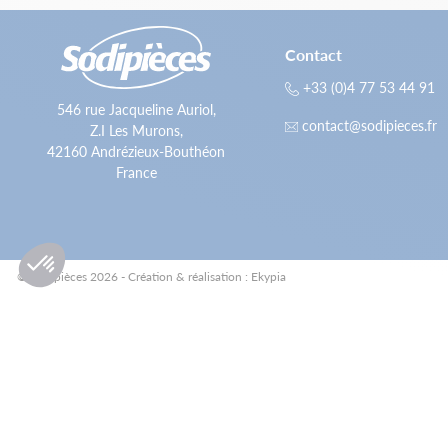
Contact
+33 (0)4 77 53 44 91
546 rue Jacqueline Auriol,
contact@sodipieces.fr
Z.I Les Murons,
42160 Andrézieux-Bouthéon
France
© Sodipièces 2026 - Création & réalisation : Ekypia