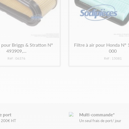
ir pour Briggs & Stratton N°
Filtre à air pour Honda N°
493909,...
000
Réf : 06376
Réf : 15081
e port
Multi-commande*
de 200€ HT
Un seul frais de port/ jour