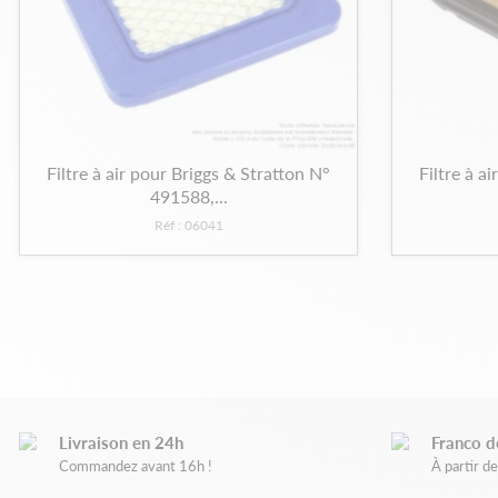
Filtre à air pour Briggs & Stratton N°
Filtre à a
491588,...
Réf : 06041
Livraison en 24h
Franco d
Commandez avant 16h !
À partir 