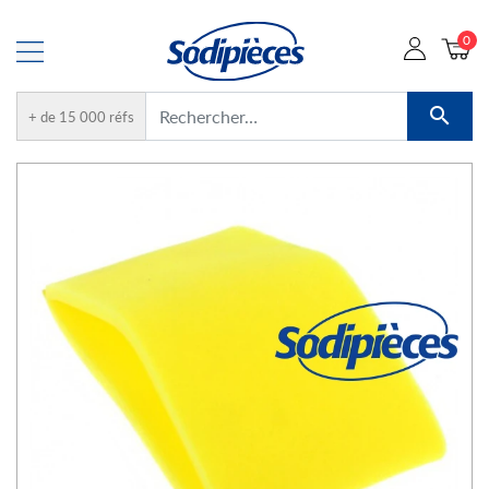
0

+ de 15 000 réfs