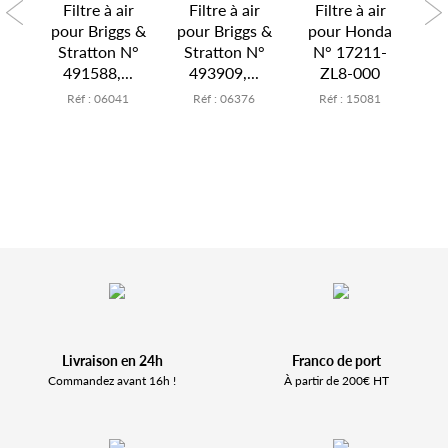
ir
Filtre à air
Filtre à air
Filtre à air
F
 N°
pour Briggs &
pour Briggs &
pour Honda
po
10
Stratton N°
Stratton N°
N° 17211-
4
491588,...
493909,...
ZL8-000
0
Réf : 06041
Réf : 06376
Réf : 15081
Livraison en 24h
Franco de port
Commandez avant 16h !
À partir de 200€ HT