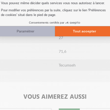
25
89
27
71,6
Tecumseh
VOUS AIMEREZ AUSSI