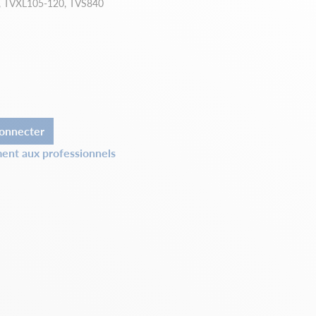
0, TVXL105-120, TVS840
onnecter
ent aux professionnels