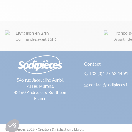
Livraison en 24h
Franco d
Commandez avant 16h !
À partir 
Contact
+33 (0)4 77 53 44 91
546 rue Jacqueline Auriol,
contact@sodipieces.fr
Z.I Les Murons,
42160 Andrézieux-Bouthéon
France
© Sodipièces 2026 - Création & réalisation : Ekypia