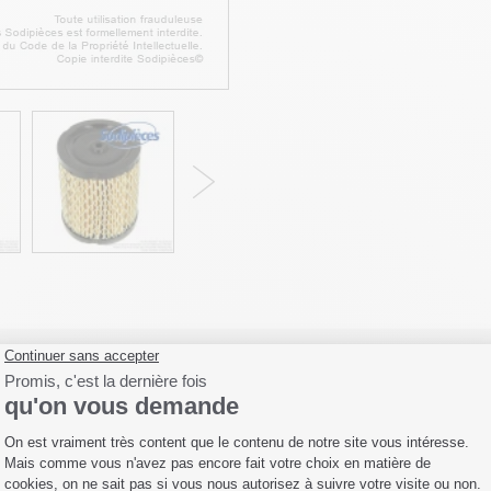
Fiche technique
Livraison
Avis clients
89