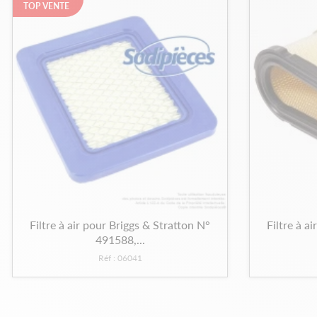
TOP VENTE
Filtre à air pour Briggs & Stratton N°
Filtre à a
491588,...
Réf : 06041