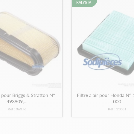
KALYSTA
ir pour Briggs & Stratton N°
Filtre à air pour Honda N°
493909,...
000
Réf : 06376
Réf : 15081