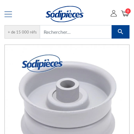
0

+ de 15 000 réfs