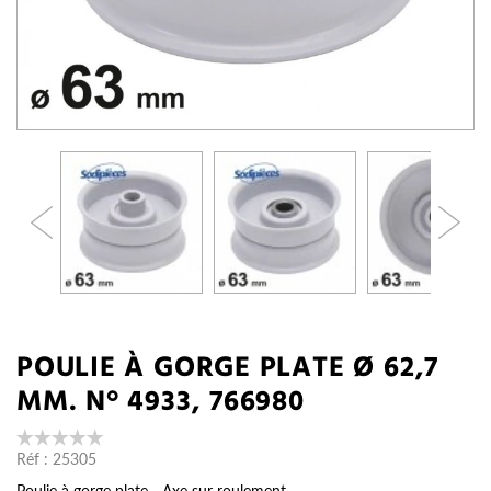
POULIE À GORGE PLATE Ø 62,7
MM. N° 4933, 766980
Réf :
25305
Poulie à gorge plate - Axe sur roulement