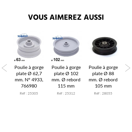
VOUS AIMEREZ AUSSI
orge
Poulie à gorge
Poulie à gorge
Poulie à gorge
Pou
69
plate Ø 62,7
plate Ø 102
plate Ø 88
p
ord
mm. N° 4933,
mm. Ø rebord
mm. Ø rebord
mm
766980
115 mm
105 mm
2
Réf : 25305
Réf : 25312
Réf : 28055