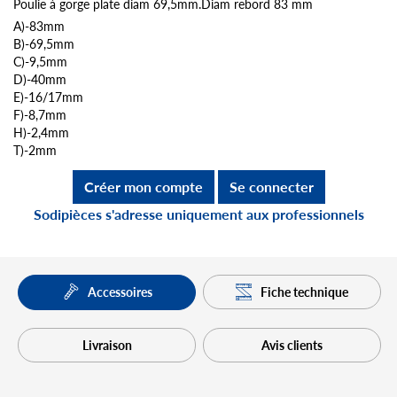
Poulie à gorge plate diam 69,5mm.Diam rebord 83 mm
A)-83mm
B)-69,5mm
C)-9,5mm
D)-40mm
E)-16/17mm
F)-8,7mm
H)-2,4mm
T)-2mm
Créer mon compte
Se connecter
Sodipièces s'adresse uniquement aux professionnels
Fiche technique
Accessoires
Livraison
Avis clients