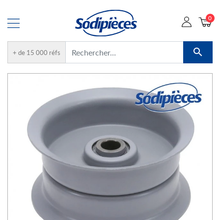
0

+ de 15 000 réfs