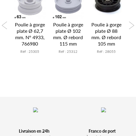
orge
Poulie à gorge
Poulie à gorge
Poulie à gorge
Pou
69
plate Ø 62,7
plate Ø 102
plate Ø 88
p
ord
mm. N° 4933,
mm. Ø rebord
mm. Ø rebord
mm
766980
115 mm
105 mm
2
Réf : 25305
Réf : 25312
Réf : 28055
Livraison en 24h
Franco de port