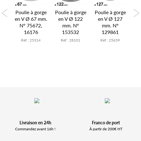
orge
Poulie à gorge
Poulie à gorge
Poulie à gorge
Pou
98
en V Ø 67 mm.
en V Ø 122
en V Ø 127
p
N° 75672,
mm. N°
mm. N°
4
16176
153532
129861
2
Réf : 25314
Réf : 28101
Réf : 25659
Livraison en 24h
Franco de port
Commandez avant 16h !
À partir de 200€ HT