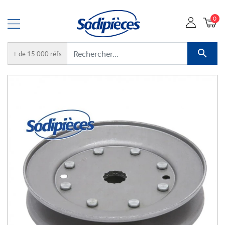
0

+ de 15 000 réfs