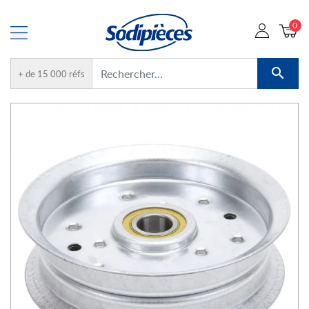
0

+ de 15 000 réfs