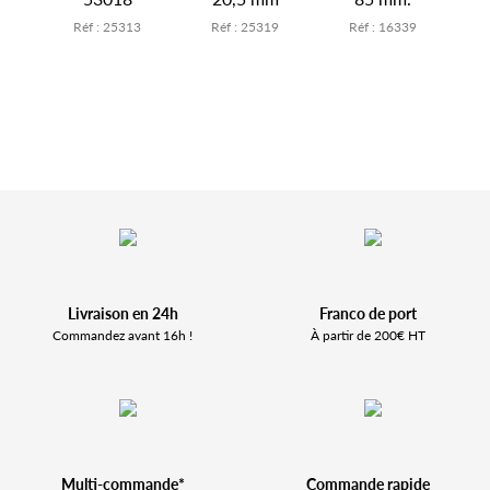
2
Réf : 25313
Réf : 25319
Réf : 16339
Livraison en 24h
Franco de port
Commandez avant 16h !
À partir de 200€ HT
Multi-commande*
Commande rapide