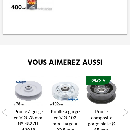
VOUS AIMEREZ AUSSI
KALYSTA
rge
Poulie à gorge
Poulie à gorge
Poulie
Po
98
en V Ø 78 mm.
en V Ø 102
composite
p
N° 4827H,
mm. Largeur
gorge plate Ø
7
53018
20,5 mm
85 mm.