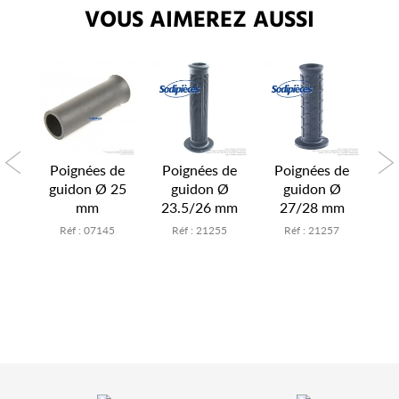
VOUS AIMEREZ AUSSI
de
Poignées de
Poignées de
Poignées de
P
Ø
guidon Ø 25
guidon Ø
guidon Ø
m
mm
23.5/26 mm
27/28 mm
8
Réf : 07145
Réf : 21255
Réf : 21257