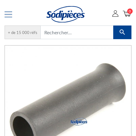
0

+ de 15 000 réfs