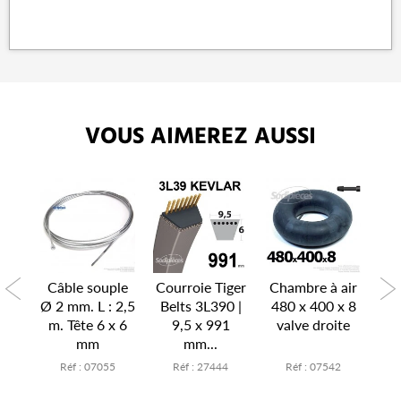
VOUS AIMEREZ AUSSI
P
air
Câble souple
Courroie Tiger
Chambre à air
Ch
x 6
Ø 2 mm. L : 2,5
Belts 3L390 |
480 x 400 x 8
15
te
m. Tête 6 x 6
9,5 x 991
valve droite
v
mm
mm...
7
Réf : 07055
Réf : 27444
Réf : 07542