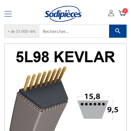
0

+ de 15 000 réfs