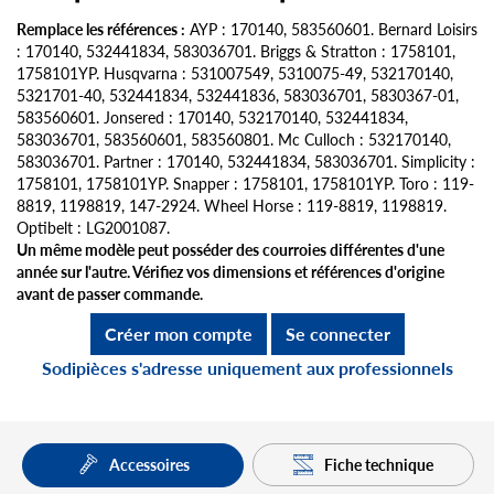
Remplace les références :
AYP : 170140, 583560601. Bernard Loisirs
: 170140, 532441834, 583036701. Briggs & Stratton : 1758101,
1758101YP. Husqvarna : 531007549, 5310075-49, 532170140,
5321701-40, 532441834, 532441836, 583036701, 5830367-01,
583560601. Jonsered : 170140, 532170140, 532441834,
583036701, 583560601, 583560801. Mc Culloch : 532170140,
583036701. Partner : 170140, 532441834, 583036701. Simplicity :
1758101, 1758101YP. Snapper : 1758101, 1758101YP. Toro : 119-
8819, 1198819, 147-2924. Wheel Horse : 119-8819, 1198819.
Optibelt : LG2001087.
Un même modèle peut posséder des courroies différentes d'une
année sur l'autre. Vérifiez vos dimensions et références d'origine
avant de passer commande.
Créer mon compte
Se connecter
Sodipièces s'adresse uniquement aux professionnels
Fiche technique
Accessoires