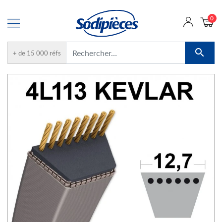
0

+ de 15 000 réfs