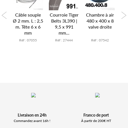
air
Câble souple
Courroie Tiger
Chambre à air
Ch
x 6
Ø 2 mm. L : 2,5
Belts 3L390 |
480 x 400 x 8
15
te
m. Tête 6 x 6
9,5 x 991
valve droite
v
mm
mm...
7
Réf : 07055
Réf : 27444
Réf : 07542
Livraison en 24h
Franco de port
Commandez avant 16h !
À partir de 200€ HT