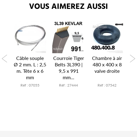
VOUS AIMEREZ AUSSI
P
air
Câble souple
Courroie Tiger
Chambre à air
Ch
x 6
Ø 2 mm. L : 2,5
Belts 3L390 |
480 x 400 x 8
15
te
m. Tête 6 x 6
9,5 x 991
valve droite
v
mm
mm...
7
Réf : 07055
Réf : 27444
Réf : 07542