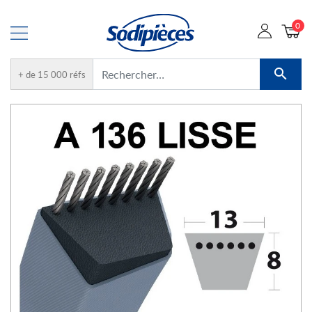
0

+ de 15 000 réfs