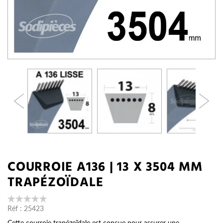
COURROIE A136 | 13 X 3504 MM
TRAPÉZOÏDALE
Réf :
25423
Cette courroie trapézoïdale est conçue pour assurer une