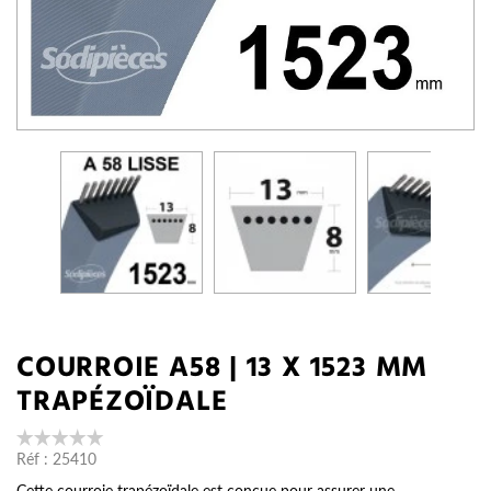
COURROIE A58 | 13 X 1523 MM
TRAPÉZOÏDALE
Réf :
25410
Cette courroie trapézoïdale est conçue pour assurer une