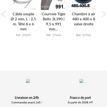
air
Câble souple
Courroie Tiger
Chambre à air
Ch
x 6
Ø 2 mm. L : 2,5
Belts 3L390 |
480 x 400 x 8
15
te
m. Tête 6 x 6
9,5 x 991
valve droite
v
mm
mm...
7
Réf : 07055
Réf : 27444
Réf : 07542
Livraison en 24h
Franco de port
Commandez avant 16h !
À partir de 200€ HT