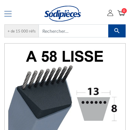
0

+ de 15 000 réfs