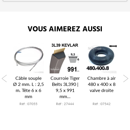
VOUS AIMEREZ AUSSI
P
air
Câble souple
Courroie Tiger
Chambre à air
Ch
x 6
Ø 2 mm. L : 2,5
Belts 3L390 |
480 x 400 x 8
15
te
m. Tête 6 x 6
9,5 x 991
valve droite
v
mm
mm...
7
Réf : 07055
Réf : 27444
Réf : 07542