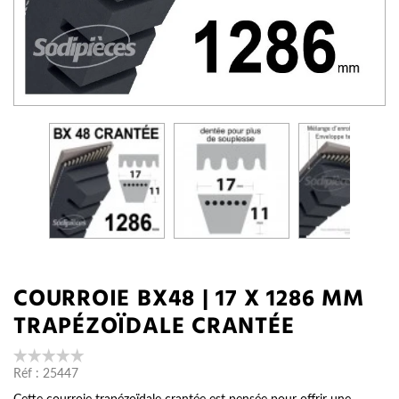
COURROIE BX48 | 17 X 1286 MM
TRAPÉZOÏDALE CRANTÉE
Réf :
25447
Cette courroie trapézoïdale crantée est pensée pour offrir une