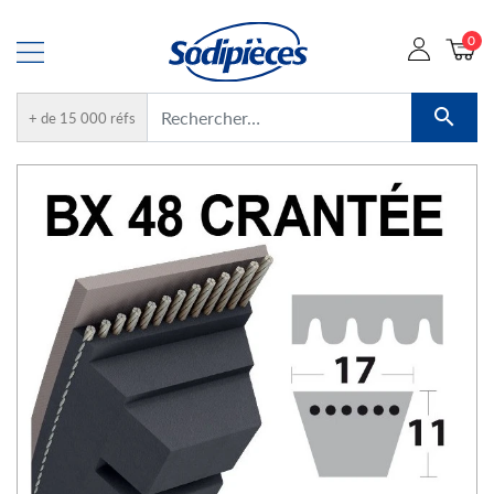
0

+ de 15 000 réfs