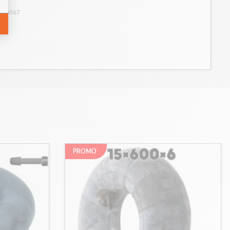
: 28067
PROMO