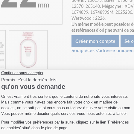
Bolens : 150173. Gates : 6956. 
12570, 265140. Mégadyne : XDV58
1674899, 1674899SM, 2025236, 
Westwood : 2226.
Un même modèle peut posséder des 
et références d'origine avant de 
Créer mon compte
Se c
Sodipièces s'adresse uniquem
Fiche technique
Compatibilités
Livraison
 Shark Oil. Aérosol de
App