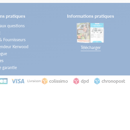
ns pratiques
Informations pratiques
 aux questions
t
 & Fournisseurs
vendeur Kerwood
Télécharger
ogue
es
 garantie
Livraison