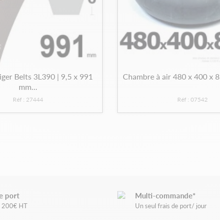
iger Belts 3L390 | 9,5 x 991
Chambre à air 480 x 400 x 8
mm...
Réf : 27444
Réf : 07542
e port
Multi-commande*
de 200€ HT
Un seul frais de port/ jour