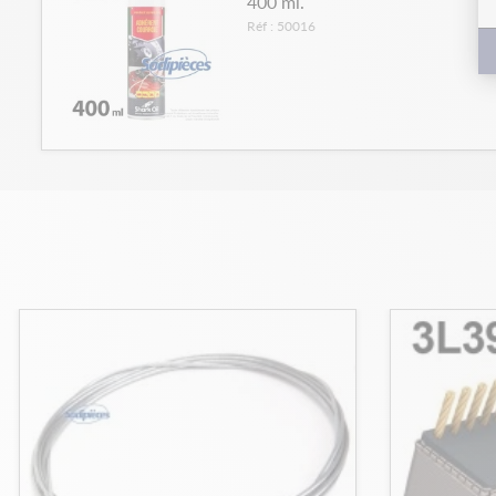
400 ml.
Réf : 50016