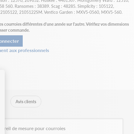
Gilson : 12570, 209652. Huskee : 4461567. Montgomery Ward : 12510,
 560. Ransomes : 38389. Scag : 48285. Simplicity : 105122,
2105122, 2105122SM. Ventico Garden : MXV5-0560, MXV5-560.
courroies différentes d'une année sur l'autre. Vérifiez vos dimensions
passer commande.
onnecter
ent aux professionnels
Avis clients
areil de mesure pour courroies