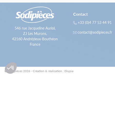
Contact
+33 (0)4 77 53 44 91
546 rue Jacqueline Auriol,
contact@sodipieces.fr
Z.I Les Murons,
42160 Andrézieux-Bouthéon
France
© Sodipièces 2026 - Création & réalisation : Ekypia