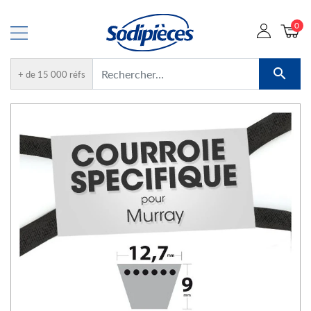
0

+ de 15 000 réfs