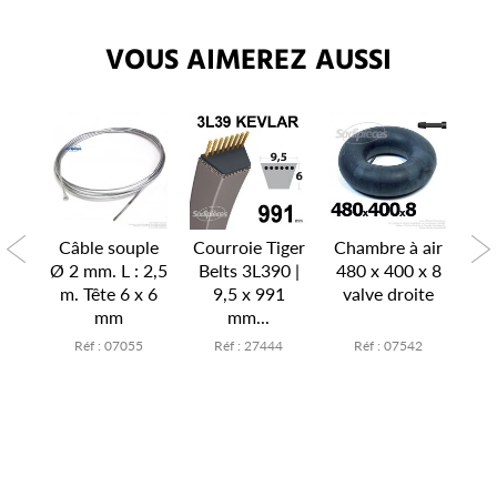
VOUS AIMEREZ AUSSI
P
air
Câble souple
Courroie Tiger
Chambre à air
Ch
x 6
Ø 2 mm. L : 2,5
Belts 3L390 |
480 x 400 x 8
15
te
m. Tête 6 x 6
9,5 x 991
valve droite
v
mm
mm...
7
Réf : 07055
Réf : 27444
Réf : 07542