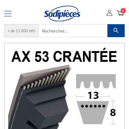
0

+ de 15 000 réfs