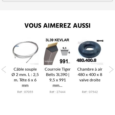
VOUS AIMEREZ AUSSI
P
air
Câble souple
Courroie Tiger
Chambre à air
Ch
x 6
Ø 2 mm. L : 2,5
Belts 3L390 |
480 x 400 x 8
15
te
m. Tête 6 x 6
9,5 x 991
valve droite
v
mm
mm...
7
Réf : 07055
Réf : 27444
Réf : 07542