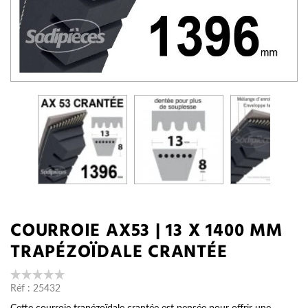
COURROIE AX53 | 13 X 1400 MM
TRAPÉZOÏDALE CRANTÉE
Réf :
25432
Cette courroie trapézoïdale crantée est pensée pour offrir une