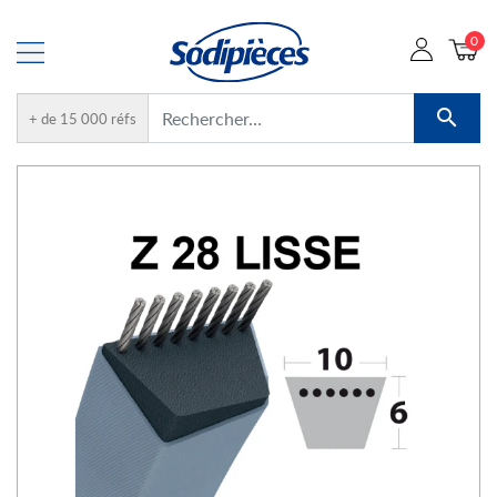
0

+ de 15 000 réfs