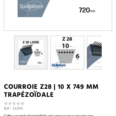
COURROIE Z28 | 10 X 749 MM
TRAPÉZOÏDALE
Réf :
16394
Cette courroie trapézoïdale est conçue pour assurer une