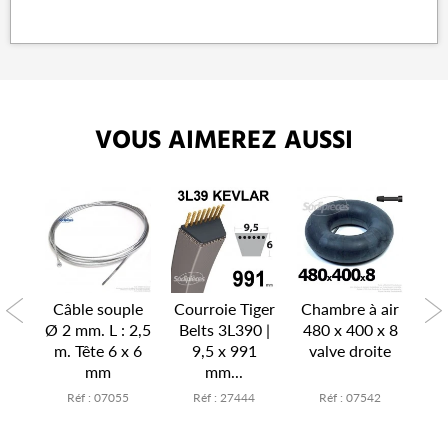
VOUS AIMEREZ AUSSI
P
air
Câble souple
Courroie Tiger
Chambre à air
Ch
x 6
Ø 2 mm. L : 2,5
Belts 3L390 |
480 x 400 x 8
15
te
m. Tête 6 x 6
9,5 x 991
valve droite
v
mm
mm...
7
Réf : 07055
Réf : 27444
Réf : 07542