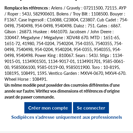
Remplace les références :
Ariens / Gravely : 07211500, 72115. AYP
/ Roper : 543J, 582900601. Bolens / Troy Bilt : 1108500. Bouyer :
F1367. Case Ingersoll : C16088, C23804, C23807. Cub Cadet : 754-
0498, 7540498, 954-0498, 9540498. Daloz : 751. Gates : 6867.
Gilson : 26873. Huskee : 4461070. Jacobsen / John Deere :
330447. Megadyne / Mégadyne : XDV48 670. MTD : 1651-65,
1651-72, 41980, 754-0204, 7540204, 754-0355, 7540355, 754-
0498, 7540498, 954-0204, 9540204, 954-0355, 9540355, 954-
0498, 9540498. Power King : 810067. Sears : 543J. Stiga : 1134-
9015-01, 1134901501, 1134-9017-01, 1134901701, 9585-0061-
00, 9585006100, 9585-0119-00, 9585011900. Toro : 10-8195,
108195, 108491, 1595. Ventico Garden : MXV4-0670, MXV4-670.
Wheel Horse : 108491.
Un même modèle peut posséder des courroies différentes d'une
année sur l'autre. Vérifiez vos dimensions et références d'origine
avant de passer commande.
Créer mon compte
Se connecter
Sodipièces s'adresse uniquement aux professionnels