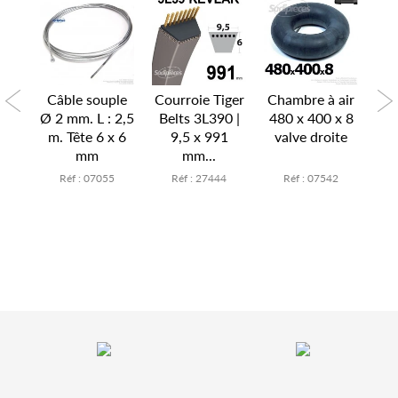
P
air
Câble souple
Courroie Tiger
Chambre à air
Ch
x 6
Ø 2 mm. L : 2,5
Belts 3L390 |
480 x 400 x 8
15
te
m. Tête 6 x 6
9,5 x 991
valve droite
v
mm
mm...
7
Réf : 07055
Réf : 27444
Réf : 07542