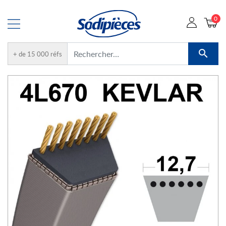
0

+ de 15 000 réfs