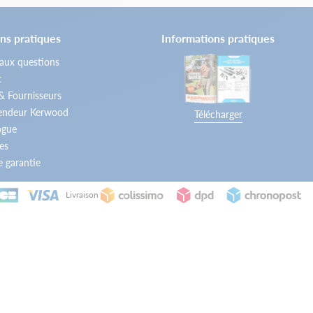
ns pratiques
Informations pratiques
 aux questions
t
 & Fournisseurs
vendeur Kerwood
Télécharger
ogue
es
 garantie
Livraison