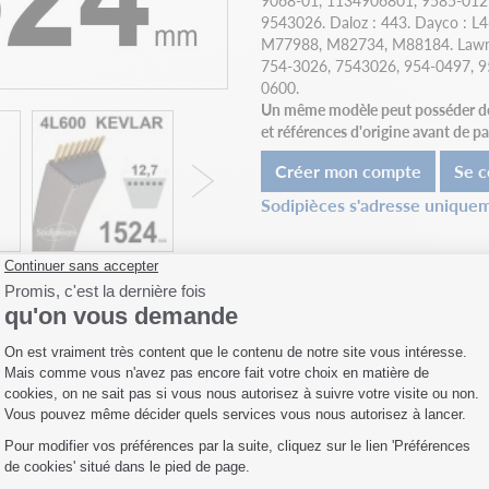
9068-01, 1134906801, 9585-0127
9543026. Daloz : 443. Dayco : L
M77988, M82734, M88184. Lawn-
754-3026, 7543026, 954-0497, 9
0600.
Un même modèle peut posséder des 
et références d'origine avant de 
Créer mon compte
Se c
Sodipièces s'adresse uniquem
Fiche technique
Compatibilités
Livraison
 Shark Oil. Aérosol de
App