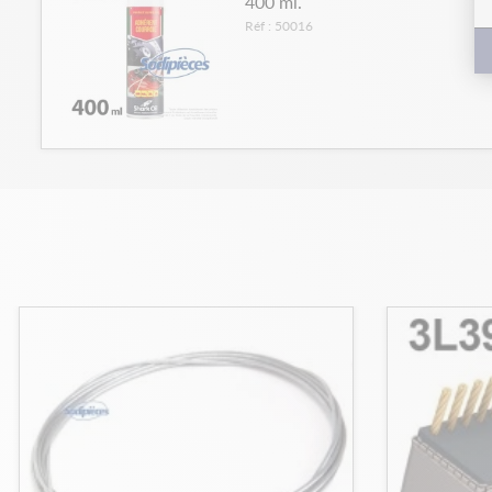
400 ml.
Réf : 50016