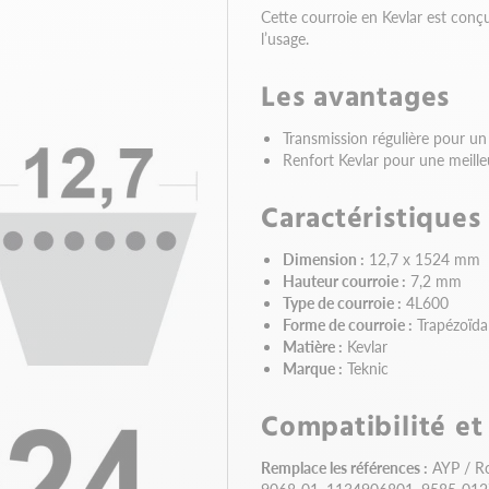
Cette courroie en Kevlar est conç
l’usage.
Les avantages
Transmission régulière pour un
Renfort Kevlar pour une meilleu
Caractéristiques
Dimension :
12,7 x 1524 mm
Hauteur courroie :
7,2 mm
Type de courroie :
4L600
Forme de courroie :
Trapézoïda
Matière :
Kevlar
Marque :
Teknic
Compatibilité et
Remplace les références :
AYP / Ro