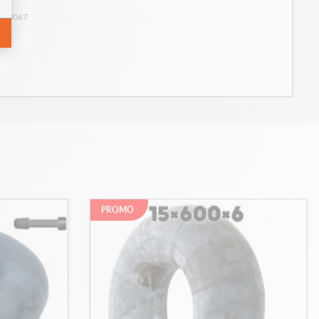
: 28067
PROMO