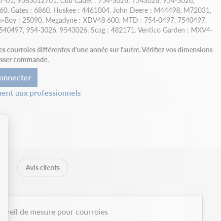
-01, 9585012701. Cub Cadet : 754-3026, 7543026, 954-3026,
460. Gates : 6860. Huskee : 4461004. John Deere : M44498, M72031,
Boy : 25090. Megadyne : XDV48 600. MTD : 754-0497, 7540497,
540497, 954-3026, 9543026. Scag : 482171. Ventico Garden : MXV4-
courroies différentes d'une année sur l'autre. Vérifiez vos dimensions
passer commande.
onnecter
ent aux professionnels
Avis clients
areil de mesure pour courroies