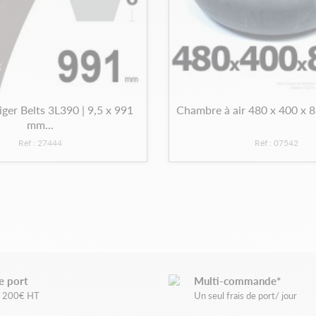
iger Belts 3L390 | 9,5 x 991
Chambre à air 480 x 400 x 8
mm...
Réf : 27444
Réf : 07542
e port
Multi-commande*
de 200€ HT
Un seul frais de port/ jour