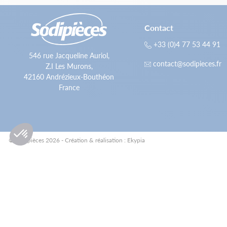
Contact
+33 (0)4 77 53 44 91
546 rue Jacqueline Auriol,
contact@sodipieces.fr
Z.I Les Murons,
42160 Andrézieux-Bouthéon
France
© Sodipièces 2026 - Création & réalisation : Ekypia