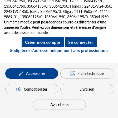
1350641950, 35064195/0, 350641950. GGP : 135064195/0,
1350641950, 35064195/0, 350641950. Honda : 22431-VG4-B50,
22431VG4B50. Iseki : 35064195/0. Stiga : 1111-9605-01, 1111-
9869-01, 135064195/0, 1350641950, 35064195/0, 350641950.
Un même modèle peut posséder des courroies différentes d'une
année sur l'autre. Vérifiez vos dimensions et références d'origine
avant de passer commande.
Créer mon compte
Se connecter
Sodipièces s'adresse uniquement aux professionnels
Fiche technique
Accessoires
Compatibilités
Livraison
Avis clients