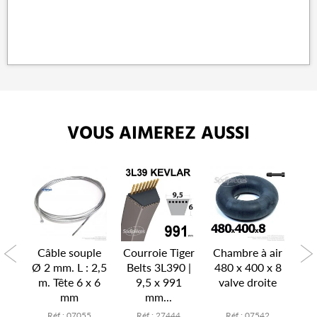
VOUS AIMEREZ AUSSI
P
air
Câble souple
Courroie Tiger
Chambre à air
Ch
x 6
Ø 2 mm. L : 2,5
Belts 3L390 |
480 x 400 x 8
15
te
m. Tête 6 x 6
9,5 x 991
valve droite
v
mm
mm...
7
Réf : 07055
Réf : 27444
Réf : 07542