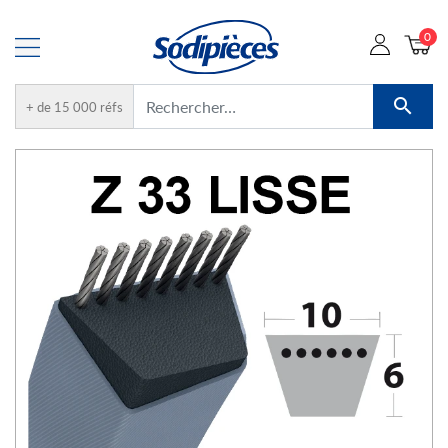
0

+ de 15 000 réfs