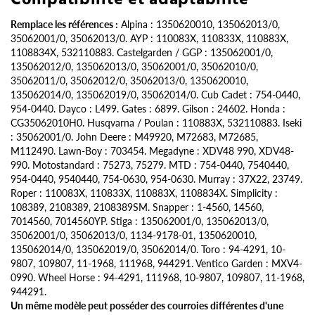
Remplace les références :
Alpina : 1350620010, 135062013/0,
35062001/0, 35062013/0. AYP : 110083X, 110833X, 110883X,
1108834X, 532110883. Castelgarden / GGP : 135062001/0,
135062012/0, 135062013/0, 35062001/0, 35062010/0,
35062011/0, 35062012/0, 35062013/0, 1350620010,
135062014/0, 135062019/0, 35062014/0. Cub Cadet : 754-0440,
954-0440. Dayco : L499. Gates : 6899. Gilson : 24602. Honda :
CG35062010H0. Husqvarna / Poulan : 110883X, 532110883. Iseki
: 35062001/0. John Deere : M49920, M72683, M72685,
M112490. Lawn-Boy : 703454. Megadyne : XDV48 990, XDV48-
990. Motostandard : 75273, 75279. MTD : 754-0440, 7540440,
954-0440, 9540440, 754-0630, 954-0630. Murray : 37X22, 23749.
Roper : 110083X, 110833X, 110883X, 1108834X. Simplicity :
108389, 2108389, 2108389SM. Snapper : 1-4560, 14560,
7014560, 7014560YP. Stiga : 135062001/0, 135062013/0,
35062001/0, 35062013/0, 1134-9178-01, 1350620010,
135062014/0, 135062019/0, 35062014/0. Toro : 94-4291, 10-
9807, 109807, 11-1968, 111968, 944291. Ventico Garden : MXV4-
0990. Wheel Horse : 94-4291, 111968, 10-9807, 109807, 11-1968,
944291.
Un même modèle peut posséder des courroies différentes d'une