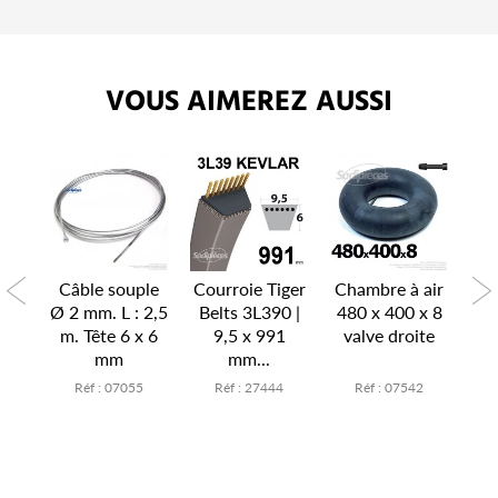
VOUS AIMEREZ AUSSI
P
air
Câble souple
Courroie Tiger
Chambre à air
Ch
x 6
Ø 2 mm. L : 2,5
Belts 3L390 |
480 x 400 x 8
15
te
m. Tête 6 x 6
9,5 x 991
valve droite
v
mm
mm...
7
Réf : 07055
Réf : 27444
Réf : 07542