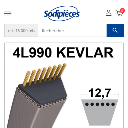
0

+ de 15 000 réfs