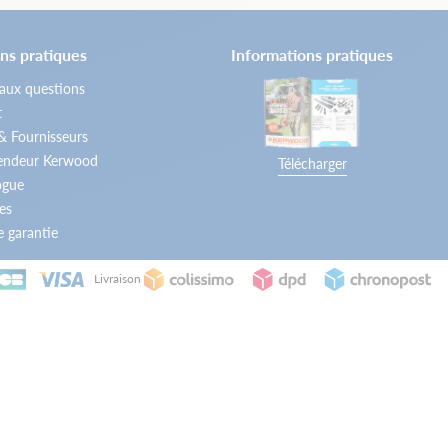
ns pratiques
Informations pratiques
 aux questions
t
 & Fournisseurs
vendeur Kerwood
Télécharger
ogue
es
 garantie
Livraison