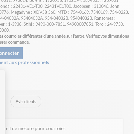
976611, 976614. Bolens : 1720938, 1752194, 1894335, T239661.
 Honda : 22431-VE1-T00, 22431VE1T00. Jacobsen : 310046. John
776. Megadyne : XDV38 360. MTD : 754-0169, 7540169, 754-0223,
54-04032A, 95404032A, 954-04032B, 95404032B. Ransomes :
per : 1-3938. Stihl : 9490-000-7851, 94900007851. Toro : 24-9730,
0360.
courroies différentes d'une année sur l'autre. Vérifiez vos dimensions
passer commande.
onnecter
ent aux professionnels
Avis clients
areil de mesure pour courroies