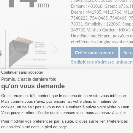
: 584J, 81229, 510228, 9766H, 
Exmark : 403018. Gates : 6736.
Deere : M41985, M110766, M110
7540223, 754-0465, 7540465, 9
78031. Simplicity : 122060. Snap
249730. Ventico Garden : MXV3-
Un même modèle peut posséder des 
et références d'origine avant de 
Créer mon compte
Se c
Sodipièces s'adresse uniquem
Fiche technique
Compatibilités
Livraison
 Shark Oil. Aérosol de
App