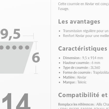
Cette courroie en Kevlar est conç
l’usage.
Les avantages
Transmission régulière pour un
Renfort Kevlar pour une meilleu
Caractéristiques
Dimension :
9,5 x 914 mm
Hauteur courroie :
6 mm
Type de courroie :
3L360
Forme de courroie :
Trapézoïda
Matière :
Kevlar
Marque :
Teknic
Compatibilité et
Remplace les références :
Allis Ch