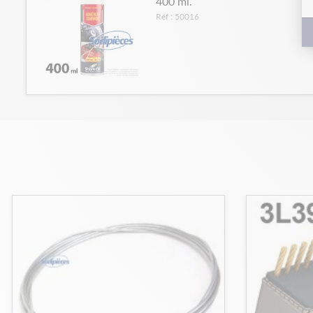
400 ml.
Réf : 50016