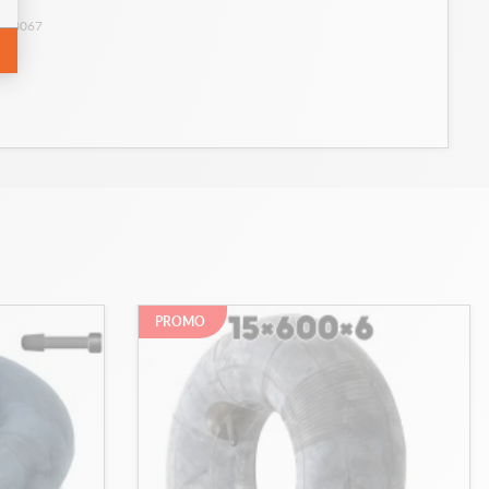
: 28067
PROMO