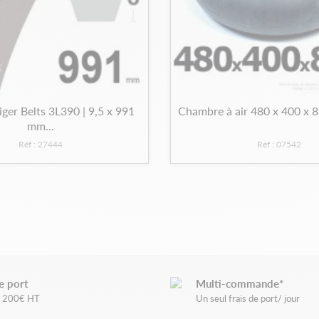
iger Belts 3L390 | 9,5 x 991
Chambre à air 480 x 400 x 8
mm...
Réf : 27444
Réf : 07542
e port
Multi-commande*
de 200€ HT
Un seul frais de port/ jour