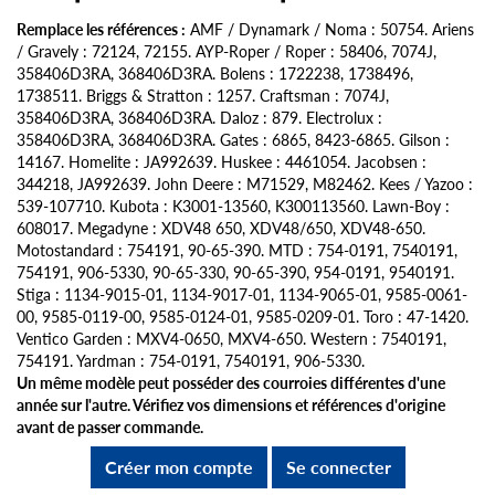
Remplace les références :
AMF / Dynamark / Noma : 50754. Ariens
/ Gravely : 72124, 72155. AYP-Roper / Roper : 58406, 7074J,
358406D3RA, 368406D3RA. Bolens : 1722238, 1738496,
1738511. Briggs & Stratton : 1257. Craftsman : 7074J,
358406D3RA, 368406D3RA. Daloz : 879. Electrolux :
358406D3RA, 368406D3RA. Gates : 6865, 8423-6865. Gilson :
14167. Homelite : JA992639. Huskee : 4461054. Jacobsen :
344218, JA992639. John Deere : M71529, M82462. Kees / Yazoo :
539-107710. Kubota : K3001-13560, K300113560. Lawn-Boy :
608017. Megadyne : XDV48 650, XDV48/650, XDV48-650.
Motostandard : 754191, 90-65-390. MTD : 754-0191, 7540191,
754191, 906-5330, 90-65-330, 90-65-390, 954-0191, 9540191.
Stiga : 1134-9015-01, 1134-9017-01, 1134-9065-01, 9585-0061-
00, 9585-0119-00, 9585-0124-01, 9585-0209-01. Toro : 47-1420.
Ventico Garden : MXV4-0650, MXV4-650. Western : 7540191,
754191. Yardman : 754-0191, 7540191, 906-5330.
Un même modèle peut posséder des courroies différentes d'une
année sur l'autre. Vérifiez vos dimensions et références d'origine
avant de passer commande.
Créer mon compte
Se connecter