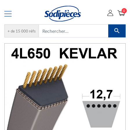
0

+ de 15 000 réfs