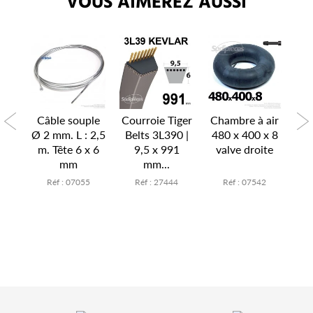
VOUS AIMEREZ AUSSI
P
air
Câble souple
Courroie Tiger
Chambre à air
Ch
x 6
Ø 2 mm. L : 2,5
Belts 3L390 |
480 x 400 x 8
15
te
m. Tête 6 x 6
9,5 x 991
valve droite
v
mm
mm...
7
Réf : 07055
Réf : 27444
Réf : 07542