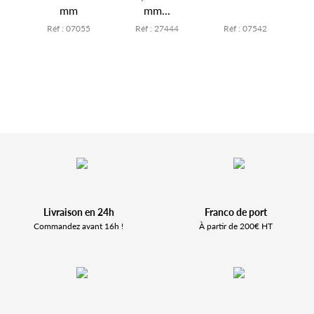
mm
mm...
7
Réf : 07055
Réf : 27444
Réf : 07542
Livraison en 24h
Franco de port
Commandez avant 16h !
À partir de 200€ HT