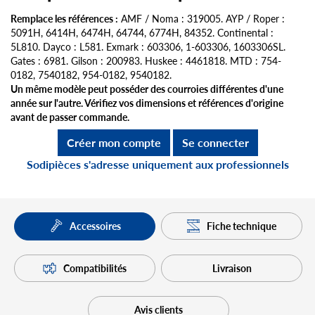
Remplace les références :
AMF / Noma : 319005. AYP / Roper :
5091H, 6414H, 6474H, 64744, 6774H, 84352. Continental :
5L810. Dayco : L581. Exmark : 603306, 1-603306, 1603306SL.
Gates : 6981. Gilson : 200983. Huskee : 4461818. MTD : 754-
0182, 7540182, 954-0182, 9540182.
Un même modèle peut posséder des courroies différentes d'une
année sur l'autre. Vérifiez vos dimensions et références d'origine
avant de passer commande.
Créer mon compte
Se connecter
Sodipièces s'adresse uniquement aux professionnels
Fiche technique
Accessoires
Compatibilités
Livraison
Avis clients