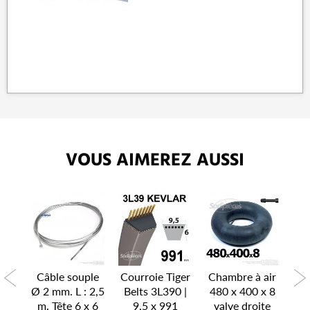
VOUS AIMEREZ AUSSI
P
air
Câble souple
Courroie Tiger
Chambre à air
Ch
x 6
Ø 2 mm. L : 2,5
Belts 3L390 |
480 x 400 x 8
15
te
m. Tête 6 x 6
9,5 x 991
valve droite
v