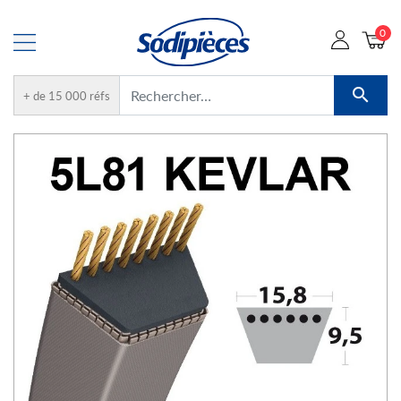
0

+ de 15 000 réfs