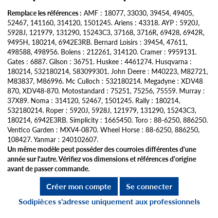
Remplace les références :
AMF : 18077, 33030, 39454, 49405,
52467, 141160, 314120, 1501245. Ariens : 43318. AYP : 5920J,
5928J, 121979, 131290, 15243C3, 37168, 3716R, 69428, 6942R,
9495H, 180214, 6942E3RB. Bernard Loisirs : 39454, 47611,
498588, 498956. Bolens : 212261, 314120. Cramer : 9959131.
Gates : 6887. Gilson : 36751. Huskee : 4461274. Husqvarna :
180214, 532180214, 583099301. John Deere : M40223, M82721,
M83837, M86996. Mc Culloch : 532180214. Megadyne : XDV48
870, XDV48-870. Motostandard : 75251, 75256, 75559. Murray :
37X89. Noma : 314120, 52467, 1501245. Rally : 180214,
532180214. Roper : 5920J, 5928J, 121979, 131290, 15243C3,
180214, 6942E3RB. Simplicity : 1665450. Toro : 88-6250, 886250.
Ventico Garden : MXV4-0870. Wheel Horse : 88-6250, 886250,
108427. Yanmar : 240102607.
Un même modèle peut posséder des courroies différentes d'une
année sur l'autre. Vérifiez vos dimensions et références d'origine
avant de passer commande.
Créer mon compte
Se connecter
Sodipièces s'adresse uniquement aux professionnels