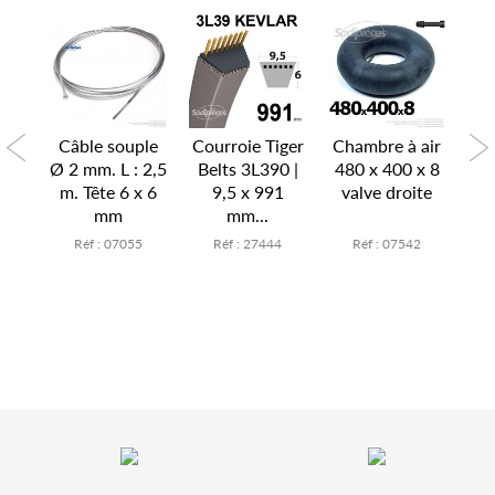
P
air
Câble souple
Courroie Tiger
Chambre à air
Ch
x 6
Ø 2 mm. L : 2,5
Belts 3L390 |
480 x 400 x 8
15
te
m. Tête 6 x 6
9,5 x 991
valve droite
v
mm
mm...
7
Réf : 07055
Réf : 27444
Réf : 07542