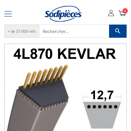
0

+ de 15 000 réfs