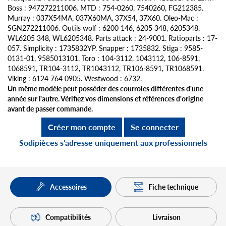
Boss : 947272211006. MTD : 754-0260, 7540260, FG212385.
Murray : 037X54MA, 037X60MA, 37X54, 37X60. Oleo-Mac :
SGN272211006. Outils wolf : 6200 146, 6205 348, 6205348,
WL6205 348, WL6205348. Parts attack : 24-9001. Ratioparts : 17-
057. Simplicity : 1735832YP. Snapper : 1735832. Stiga : 9585-
0131-01, 9585013101. Toro : 104-3112, 1043112, 106-8591,
1068591, TR104-3112, TR1043112, TR106-8591, TR1068591.
Viking : 6124 764 0905. Westwood : 6732.
Un même modèle peut posséder des courroies différentes d'une
année sur l'autre. Vérifiez vos dimensions et références d'origine
avant de passer commande.
Créer mon compte
Se connecter
Sodipièces s'adresse uniquement aux professionnels
Fiche technique
Accessoires
Compatibilités
Livraison