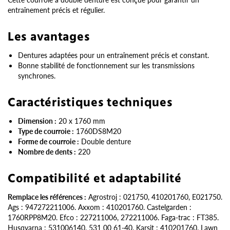
entraînement précis et régulier.
Les avantages
Dentures adaptées pour un entraînement précis et constant.
Bonne stabilité de fonctionnement sur les transmissions
synchrones.
Caractéristiques techniques
Dimension :
20 x 1760 mm
Type de courroie :
1760DS8M20
Forme de courroie :
Double denture
Nombre de dents :
220
Compatibilité et adaptabilité
Remplace les références :
Agrostroj : 021750, 410201760, E021750.
Ags : 947272211006. Axxom : 410201760. Castelgarden :
1760RPP8M20. Efco : 227211006, 272211006. Faga-trac : FT385.
Husqvarna : 531006140, 531 00 61-40. Karsit : 410201760. Lawn