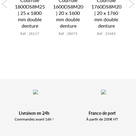
t
Courroie
Courroie
Courroie
 de
1800DS8M25
1600DS8M20
1760DS8M20
co
s
| 25 x 1800
| 20 x 1600
| 20 x 1760
t
...
mm double
mm double
mm double
Sh
denture
denture
denture
6
Réf : 28117
Réf : 28075
Réf : 25485
Livraison en 24h
Franco de port
Commandez avant 16h !
À partir de 200€ HT