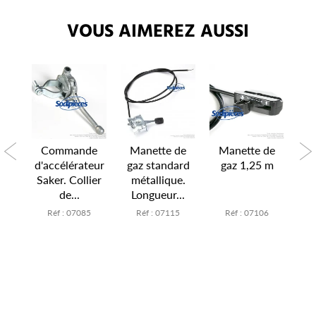
VOUS AIMEREZ AUSSI
de
Commande
Manette de
Manette de
C
er.
d'accélérateur
gaz standard
gaz 1,25 m
ty
ble
Saker. Collier
métallique.
Lo
de...
Longueur...
1
Réf : 07085
Réf : 07115
Réf : 07106