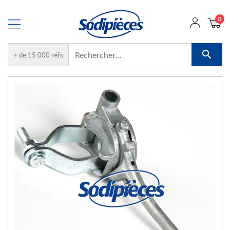
0

+ de 15 000 réfs