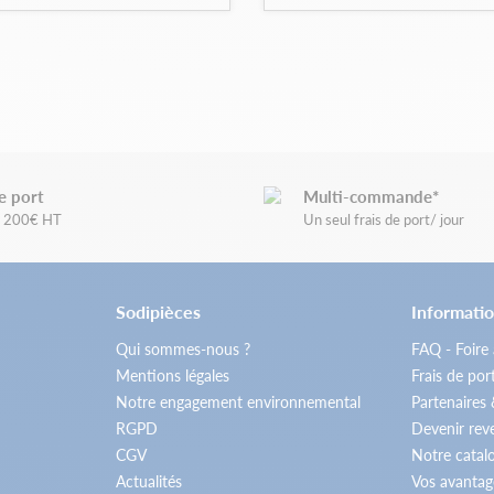
e port
Multi-commande*
de 200€ HT
Un seul frais de port/ jour
Sodipièces
Informatio
Qui sommes-nous ?
FAQ - Foire
Mentions légales
Frais de por
Notre engagement environnemental
Partenaires
RGPD
Devenir re
CGV
Notre catal
Actualités
Vos avantag