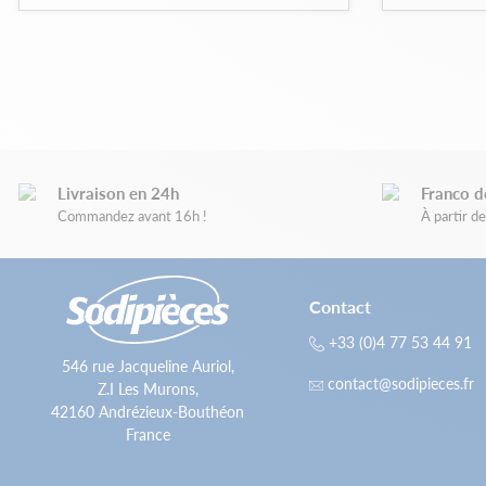
Livraison en 24h
Franco d
Commandez avant 16h !
À partir 
Contact
+33 (0)4 77 53 44 91
546 rue Jacqueline Auriol,
contact@sodipieces.fr
Z.I Les Murons,
42160 Andrézieux-Bouthéon
France