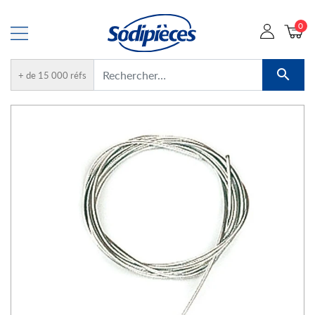
0

+ de 15 000 réfs