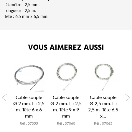
Diamètre : 2,5 mm.
Longueur : 2,5 m.
Tête : 6,5 mm x 6,5 mm.
VOUS AIMEREZ AUSSI
ple
Câble souple
Câble souple
Câble souple
Câ
L :
Ø 2 mm. L : 2,5
Ø 2 mm. L : 2,5
Ø 2,5 mm. L :
Ø 
 7,8
m. Tête 6 x 6
m. Tête 9 x 9
2,5 m. Tête 6,5
2,5
mm
mm
x...
0
Réf : 07055
Réf : 07060
Réf : 07065